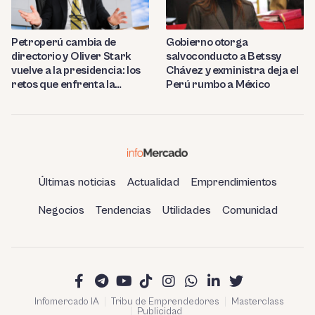
Petroperú cambia de
Gobierno otorga
directorio y Oliver Stark
salvoconducto a Betssy
vuelve a la presidencia: los
Chávez y exministra deja el
retos que enfrenta la
Perú rumbo a México
estatal
Últimas noticias
Actualidad
Emprendimientos
Negocios
Tendencias
Utilidades
Comunidad
Infomercado IA
Tribu de Emprendedores
Masterclass
Publicidad