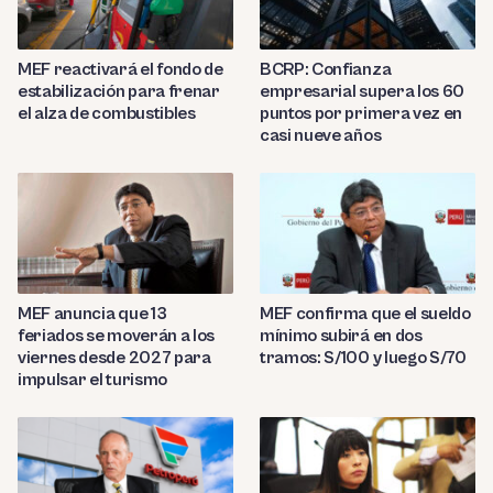
MEF reactivará el fondo de
BCRP: Confianza
estabilización para frenar
empresarial supera los 60
el alza de combustibles
puntos por primera vez en
casi nueve años
MEF anuncia que 13
MEF confirma que el sueldo
feriados se moverán a los
mínimo subirá en dos
viernes desde 2027 para
tramos: S/100 y luego S/70
impulsar el turismo