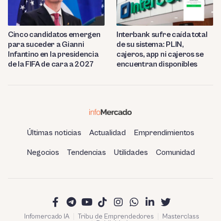
Cinco candidatos emergen
Interbank sufre caída total
para suceder a Gianni
de su sistema: PLIN,
Infantino en la presidencia
cajeros, app ni cajeros se
de la FIFA de cara a 2027
encuentran disponibles
Últimas noticias
Actualidad
Emprendimientos
Negocios
Tendencias
Utilidades
Comunidad
Infomercado IA
Tribu de Emprendedores
Masterclass