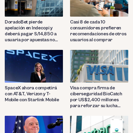
DoradoBet pierde
Casi 8 de cada 10
apelación en Indecopi y
consumidores prefieren
deberá pagar S/14,850 a
recomendaciones de otros
usuaria por apuestas no
usuarios al comprar
reconocidas
SpaceX ahora competirá
Visa compra firma de
con AT&T, Verizon y T-
ciberseguridad BioCatch
Mobile con Starlink Mobile
por US$2,400 millones
para reforzar su lucha
contra el fraude