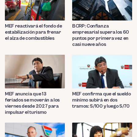
MEF reactivará el fondo de
BCRP: Confianza
estabilización para frenar
empresarial supera los 60
el alza de combustibles
puntos por primera vez en
casi nueve años
MEF anuncia que 13
MEF confirma que el sueldo
feriados se moverán a los
mínimo subirá en dos
viernes desde 2027 para
tramos: S/100 y luego S/70
impulsar el turismo