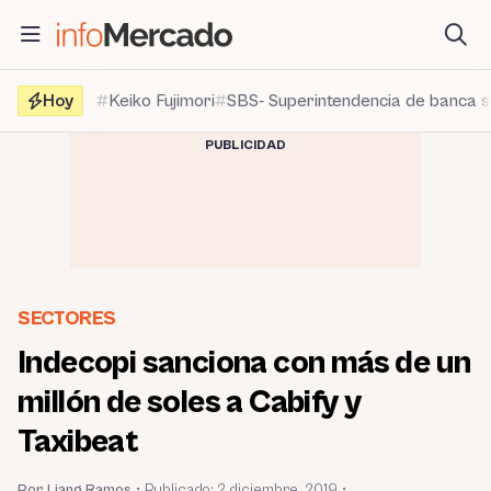
Saltar
al
contenido
Hoy
Keiko Fujimori
SBS- Superintendencia de banca 
PUBLICIDAD
SECTORES
Indecopi sanciona con más de un
millón de soles a Cabify y
Taxibeat
Por Liang Ramos
•
Publicado:
2 diciembre, 2019
•