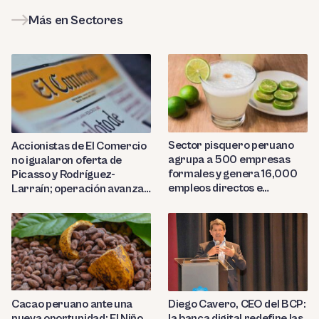
Más en Sectores
Sector pisquero peruano
Accionistas de El Comercio
agrupa a 500 empresas
no igualaron oferta de
formales y genera 16,000
Picasso y Rodríguez-
empleos directos e
Larraín; operación avanza
indirectos
hacia Indecopi
Diego Cavero, CEO del BCP:
Cacao peruano ante una
la banca digital redefine las
nueva oportunidad: El Niño