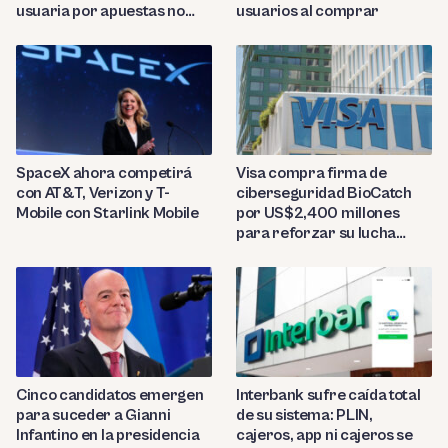
usuaria por apuestas no
usuarios al comprar
reconocidas
SpaceX ahora competirá
Visa compra firma de
con AT&T, Verizon y T-
ciberseguridad BioCatch
Mobile con Starlink Mobile
por US$2,400 millones
para reforzar su lucha
contra el fraude
Cinco candidatos emergen
Interbank sufre caída total
para suceder a Gianni
de su sistema: PLIN,
Infantino en la presidencia
cajeros, app ni cajeros se