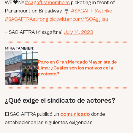
WE❤️NY
#sagaftramembers
picketing in front of
Paramount on Broadway 🪧
#SAGAFTRAstrike
#SAGAFTRAstrong
pic.twitter.com/fSOAgjIIau
— SAG-AFTRA (@sagaftra)
July 14, 2023
MIRA TAMBIÉN:
Paro en Gran Mercado Mayorista de
Lima: ¿Cuáles son los motivos de la
protesta?
¿Qué exige el sindicato de actores?
El SAG-AFTRA publicó un
comunicado
donde
establecieron las siguientes exigencias: