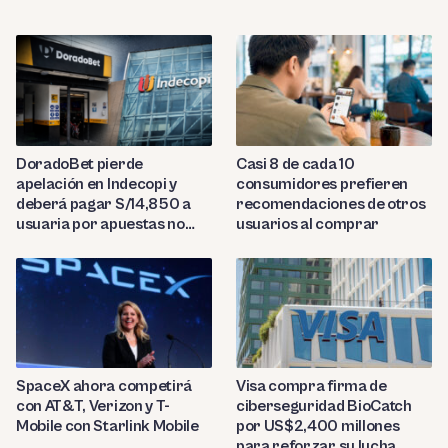
DoradoBet pierde
Casi 8 de cada 10
apelación en Indecopi y
consumidores prefieren
deberá pagar S/14,850 a
recomendaciones de otros
usuaria por apuestas no
usuarios al comprar
reconocidas
SpaceX ahora competirá
Visa compra firma de
con AT&T, Verizon y T-
ciberseguridad BioCatch
Mobile con Starlink Mobile
por US$2,400 millones
para reforzar su lucha