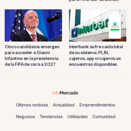
contra el fraude
Cinco candidatos emergen
Interbank sufre caída total
para suceder a Gianni
de su sistema: PLIN,
Infantino en la presidencia
cajeros, app ni cajeros se
de la FIFA de cara a 2027
encuentran disponibles
Últimas noticias
Actualidad
Emprendimientos
Negocios
Tendencias
Utilidades
Comunidad