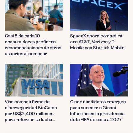
Casi 8 de cada 10
SpaceX ahora competirá
consumidores prefieren
con AT&T, Verizon y T-
recomendaciones de otros
Mobile con Starlink Mobile
usuarios al comprar
Visa compra firma de
Cinco candidatos emergen
ciberseguridad BioCatch
para suceder a Gianni
por US$2,400 millones
Infantino en la presidencia
para reforzar su lucha
de la FIFA de cara a 2027
contra el fraude