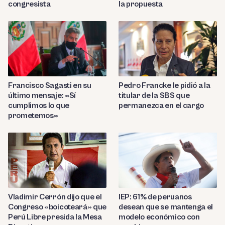
congresista
la propuesta
Francisco Sagasti en su
Pedro Francke le pidió a la
último mensaje: «Sí
titular de la SBS que
cumplimos lo que
permanezca en el cargo
prometemos»
Vladimir Cerrón dijo que el
IEP: 61% de peruanos
Congreso «boicoteará» que
desean que se mantenga el
Perú Libre presida la Mesa
modelo económico con