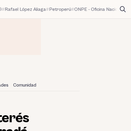
)
Rafael López Aliaga
Petroperú
ONPE - Oficina Nacional de
dades
Comunidad
terés