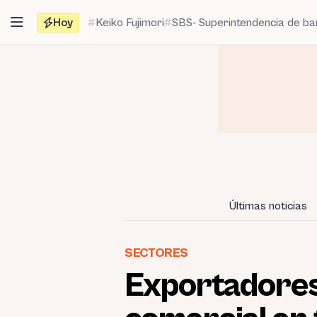
Saltar
Hoy
Keiko Fujimori
SBS- Superintendencia de b
al
contenido
Últimas noticias
SECTORES
Exportadores