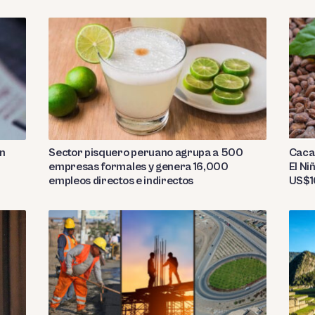
Sector pisquero peruano agrupa a 500
on
Caca
empresas formales y genera 16,000
El Ni
empleos directos e indirectos
US$10