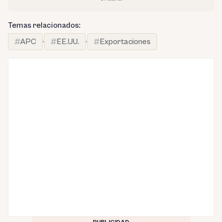
Temas relacionados:
APC
·
EE.UU.
·
Exportaciones