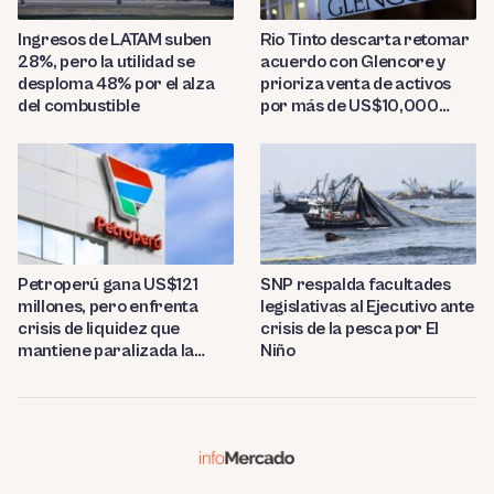
Ingresos de LATAM suben
Rio Tinto descarta retomar
28%, pero la utilidad se
acuerdo con Glencore y
desploma 48% por el alza
prioriza venta de activos
del combustible
por más de US$10,000
millones
Petroperú gana US$121
SNP respalda facultades
millones, pero enfrenta
legislativas al Ejecutivo ante
crisis de liquidez que
crisis de la pesca por El
mantiene paralizada la
Niño
refinería de Talara