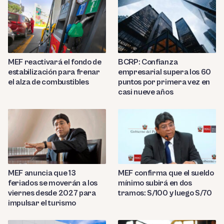
MEF reactivará el fondo de
BCRP: Confianza
estabilización para frenar
empresarial supera los 60
el alza de combustibles
puntos por primera vez en
casi nueve años
MEF anuncia que 13
MEF confirma que el sueldo
feriados se moverán a los
mínimo subirá en dos
viernes desde 2027 para
tramos: S/100 y luego S/70
impulsar el turismo