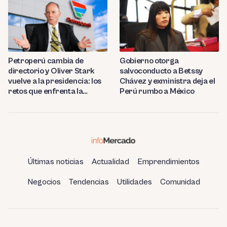
Petroperú cambia de
Gobierno otorga
directorio y Oliver Stark
salvoconducto a Betssy
vuelve a la presidencia: los
Chávez y exministra deja el
retos que enfrenta la
Perú rumbo a México
estatal
Últimas noticias
Actualidad
Emprendimientos
Negocios
Tendencias
Utilidades
Comunidad