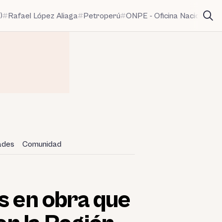
)
Rafael López Aliaga
Petroperú
ONPE - Oficina Nacional de
dades
Comunidad
s en obra que