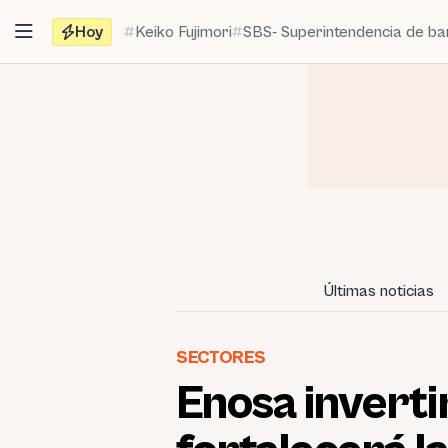
Saltar
Hoy
Keiko Fujimori
SBS- Superintendencia de b
al
contenido
Últimas noticias
SECTORES
Enosa inverti