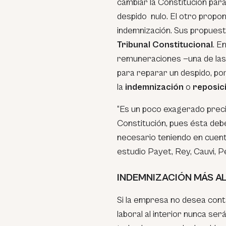
cambiar la Constitución par
despido nulo. El otro propone
indemnización. Sus propuest
Tribunal Constitucional
. E
remuneraciones —una de las
para reparar un despido, por
la
indemnización
o
reposic
“Es un poco exagerado precis
Constitución, pues ésta deb
necesario teniendo en cuenta
estudio Payet, Rey, Cauvi, P
INDEMNIZACIÓN MÁS AL
Si la empresa no desea contar
laboral al interior nunca ser