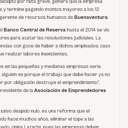
 excepto por falta grave, genera que la empresa
es y termine pagando montos mayores a los 12
, gerente de recursos humanos de
Buenaventura
.
el
Banco Central de Reserva
hasta el 2014 se vio
res para acatar las resoluciones judiciales. La
cencias con goce de haber a dichos empleados; caso
e realizar labores inexistentes.
nes en las pequeñas y medianas empresas sería
 alguien es porque el trabajo que debe hacer ya no
or por obligación destruye el emprendimiento”,
residente de la
Asociación de Emprendedores
n, salvo despido nulo, es una reforma que el
o hace muchos años, eliminar el tope a las
uado, opina Lazarte, pues las empresas deben