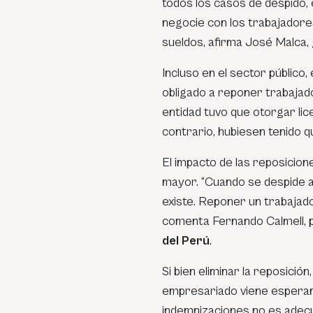
todos los casos de despido,
negocie con los trabajador
sueldos, afirma José Malca
Incluso en el sector público, 
obligado a reponer trabajado
entidad tuvo que otorgar li
contrario, hubiesen tenido qu
El impacto de las reposicio
mayor. “Cuando se despide a
existe. Reponer un trabajad
comenta Fernando Calmell, p
del Perú
.
Si bien eliminar la reposició
empresariado viene esperand
indemnizaciones no es adec