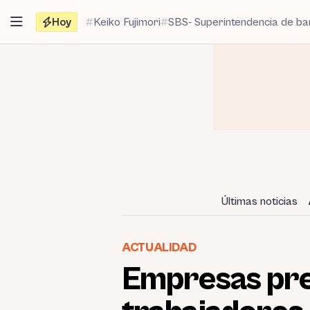
Saltar
Hoy
Keiko Fujimori
SBS- Superintendencia de b
al
contenido
Últimas noticias
ACTUALIDAD
Empresas pre