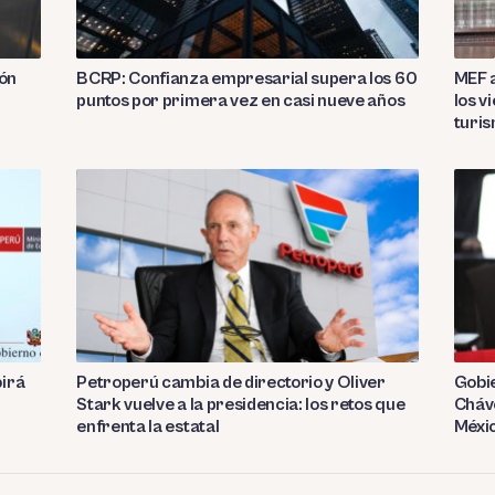
ión
BCRP: Confianza empresarial supera los 60
MEF a
puntos por primera vez en casi nueve años
los v
turi
birá
Petroperú cambia de directorio y Oliver
Gobie
Stark vuelve a la presidencia: los retos que
Cháve
enfrenta la estatal
Méxi