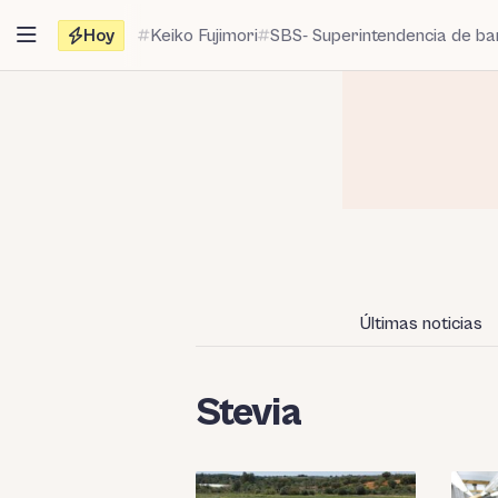
Saltar
Hoy
Keiko Fujimori
SBS- Superintendencia de b
al
contenido
Últimas noticias
Stevia