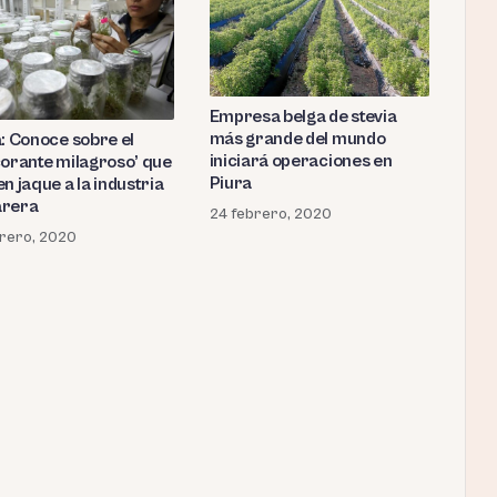
Empresa belga de stevia
más grande del mundo
a: Conoce sobre el
iniciará operaciones en
corante milagroso’ que
Piura
n jaque a la industria
arera
24 febrero, 2020
rero, 2020