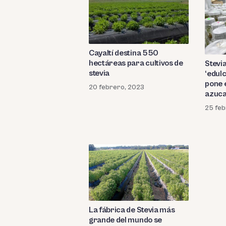
Cayaltí destina 550
hectáreas para cultivos de
Stevi
stevia
‘edul
pone e
20 febrero, 2023
azuc
25 feb
La fábrica de Stevia más
grande del mundo se