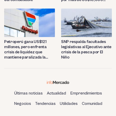
millones
Petroperú gana US$121
SNP respalda facultades
millones, pero enfrenta
legislativas al Ejecutivo ante
crisis de liquidez que
crisis de la pesca por El
mantiene paralizada la
Niño
refinería de Talara
Últimas noticias
Actualidad
Emprendimientos
Negocios
Tendencias
Utilidades
Comunidad