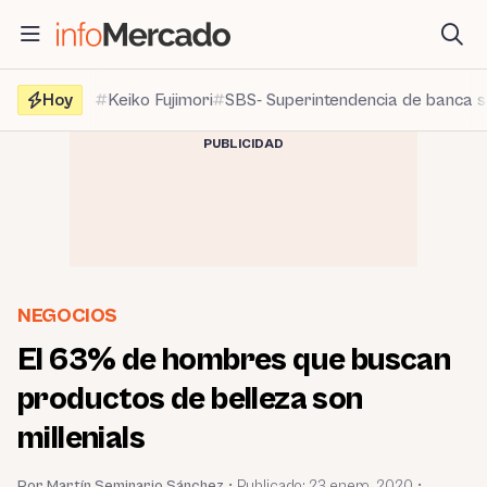
Saltar
al
contenido
Hoy
Keiko Fujimori
SBS- Superintendencia de banca 
PUBLICIDAD
NEGOCIOS
El 63% de hombres que buscan
productos de belleza son
millenials
Por Martín Seminario Sánchez
•
Publicado:
23 enero, 2020
•