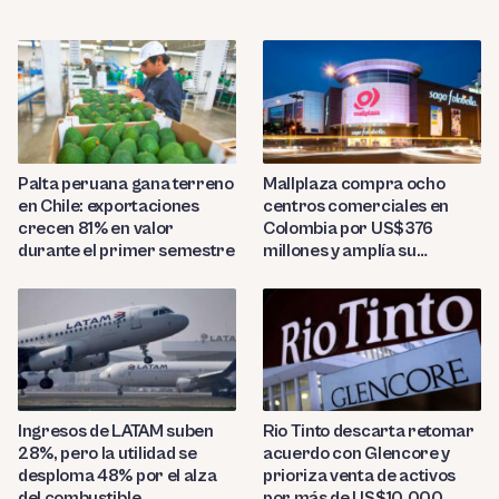
Palta peruana gana terreno
Mallplaza compra ocho
en Chile: exportaciones
centros comerciales en
crecen 81% en valor
Colombia por US$376
durante el primer semestre
millones y amplía su
presencia regional
Ingresos de LATAM suben
Rio Tinto descarta retomar
28%, pero la utilidad se
acuerdo con Glencore y
desploma 48% por el alza
prioriza venta de activos
del combustible
por más de US$10,000