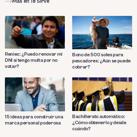
Más en Te Sirve
Reniec: ¿Puedo renovar mi
Bono de 500 soles para
DNI si tengo multa por no
pescadores: ¿Aún se puede
votar?
cobrar?
Bachillerato automático:
15 ideas para construir una
¿Cómo obtenerlo y desde
marca personal poderosa
cuándo?