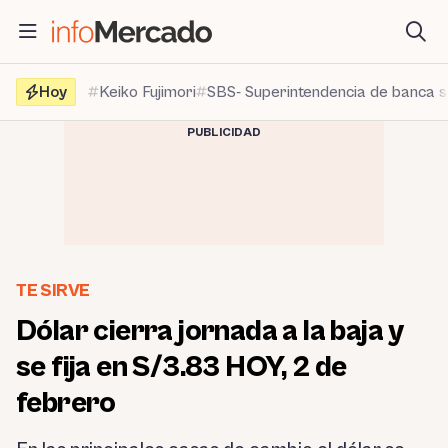
Saltar
al
contenido
Hoy
Keiko Fujimori
SBS- Superintendencia de banca 
PUBLICIDAD
TE SIRVE
Dólar cierra jornada a la baja y
se fija en S/3.83 HOY, 2 de
febrero