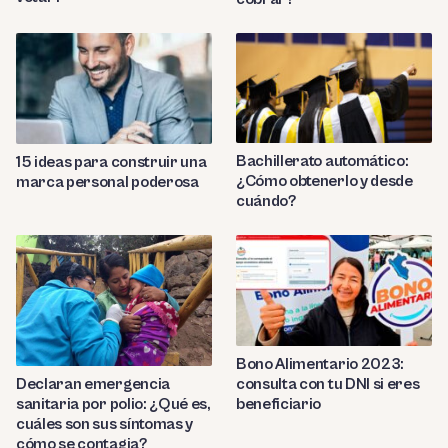
Bachillerato automático:
15 ideas para construir una
¿Cómo obtenerlo y desde
marca personal poderosa
cuándo?
Bono Alimentario 2023:
consulta con tu DNI si eres
Declaran emergencia
beneficiario
sanitaria por polio: ¿Qué es,
cuáles son sus síntomas y
cómo se contagia?