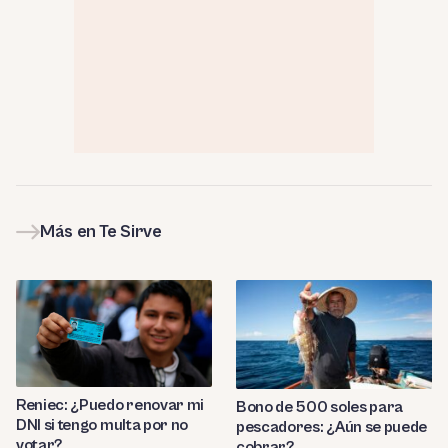
Más en Te Sirve
Reniec: ¿Puedo renovar mi
Bono de 500 soles para
DNI si tengo multa por no
pescadores: ¿Aún se puede
votar?
cobrar?