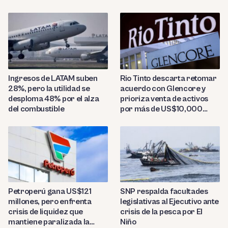
presencia regional
Ingresos de LATAM suben
Rio Tinto descarta retomar
28%, pero la utilidad se
acuerdo con Glencore y
desploma 48% por el alza
prioriza venta de activos
del combustible
por más de US$10,000
millones
Petroperú gana US$121
SNP respalda facultades
millones, pero enfrenta
legislativas al Ejecutivo ante
crisis de liquidez que
crisis de la pesca por El
mantiene paralizada la
Niño