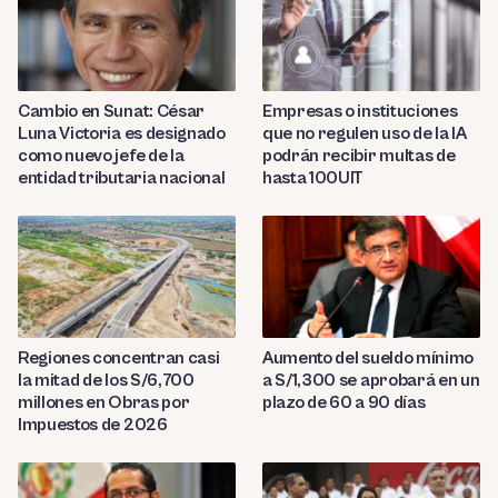
Cambio en Sunat: César
Empresas o instituciones
Luna Victoria es designado
que no regulen uso de la IA
como nuevo jefe de la
podrán recibir multas de
entidad tributaria nacional
hasta 100UIT
Regiones concentran casi
Aumento del sueldo mínimo
la mitad de los S/6,700
a S/1,300 se aprobará en un
millones en Obras por
plazo de 60 a 90 días
Impuestos de 2026