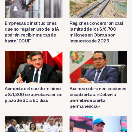
Empresas o instituciones
Regiones concentran casi
que no regulen uso de la IA
la mitad de los S/6,700
podrán recibir multas de
millones en Obras por
hasta 100UIT
Impuestos de 2026
Aumento del sueldo mínimo
Burneo sobre reelecciones
a S/1,300 se aprobará en un
encubiertas: «Debería
plazo de 60 a 90 días
permitirse cierta
permanencia»