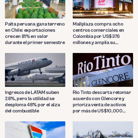
Palta peruana gana terreno
Mallplaza compra ocho
en Chile: exportaciones
centros comerciales en
crecen 81% en valor
Colombia por US$376
durante el primer semestre
millones y amplía su
presencia regional
Ingresos de LATAM suben
Rio Tinto descarta retomar
28%, pero la utilidad se
acuerdo con Glencore y
desploma 48% por el alza
prioriza venta de activos
del combustible
por más de US$10,000
millones