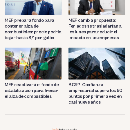
MEF prepara fondo para
MEF cambia propuesta:
contener alza de
Feriados se trasladarían a
combustibles: precio podría
los lunes para reducir el
bajar hasta S/1 por galón
impacto en las empresas
MEF reactivará el fondo de
BCRP: Confianza
estabilización para frenar
empresarial supera los 60
el alza de combustibles
puntos por primera vez en
casi nueve años