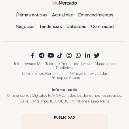
Últimas noticias
Actualidad
Emprendimientos
Negocios
Tendencias
Utilidades
Comunidad
Infomercado IA
Tribu de Emprendedores
Masterclass
Publicidad
Condiciones Generales
Políticas de privacidad
Principios éticos
Infomercado
© Inversiones Digitales FVR SAC. Todos los derechos reservados.
Calle Cantuarias 160. Of. 301. Miraflores, Lima-Perú.
PUBLICIDAD