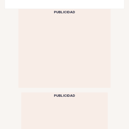
PUBLICIDAD
PUBLICIDAD