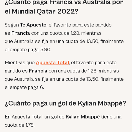
¿Cuánto paga Francia vs Australia por
el Mundial Qatar 2022?
Según
Te Apuesto
, el favorito para este partido
es
Francia
con una cuota de 1.23, mientras
que Australia se fija en una cuota de 13.50, finalmente
el empate paga 5.90.
Mientras que
Apuesta Total
, el favorito para este
partido es
Francia
con una cuota de 1.23, mientras
que Australia se fija en una cuota de 13.50, finalmente
el empate paga 6.
¿Cuánto paga un gol de Kylian Mbappé?
En Apuesta Total, un gol de
Kylian Mbappé
tiene una
cuota de 1.78.