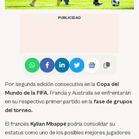
PUBLICIDAD
Por segunda edición consecutiva en la
Copa del
Mundo de la FIFA
, Francia y Australia se enfrentarán
en su respectivo primer partido en la
fase de grupos
del torneo.
El francés
Kylian Mbappé
podría consolidar su
estatus como uno de los posibles mejores jugadores