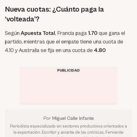
Nueva cuotas: ¿Cuánto paga la
‘volteada’?
Según
Apuesta Total
, Francia paga
1.70
que gana el
partido, mientras que el empate tiene una cuota de
4.10 y Australia se fija en una cuota de
4.80
PUBLICIDAD
Por
Miguel Calle Infante
Periodista especializado en sectores productivos orientados a
la exportación. Escritor y amante de las crónicas. Ferviente