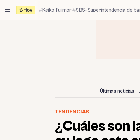
Saltar
Hoy
Keiko Fujimori
SBS- Superintendencia de b
al
contenido
Últimas noticias
TENDENCIAS
¿Cuáles son 