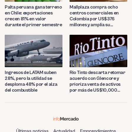
Palta peruana gana terreno
Mallplaza compra ocho
en Chile: exportaciones
centros comerciales en
crecen 81% en valor
Colombia por US$376
durante el primer semestre
millones y amplía su
presencia regional
Ingresos de LATAM suben
Rio Tinto descarta retomar
28%, pero la utilidad se
acuerdo con Glencore y
desploma 48% por el alza
prioriza venta de activos
del combustible
por más de US$10,000
millones
Últimas noticias
Actualidad
Emprendimientos