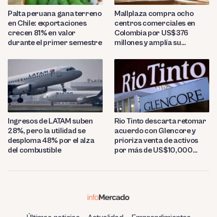
Palta peruana gana terreno
Mallplaza compra ocho
en Chile: exportaciones
centros comerciales en
crecen 81% en valor
Colombia por US$376
durante el primer semestre
millones y amplía su
presencia regional
Ingresos de LATAM suben
Rio Tinto descarta retomar
28%, pero la utilidad se
acuerdo con Glencore y
desploma 48% por el alza
prioriza venta de activos
del combustible
por más de US$10,000
millones