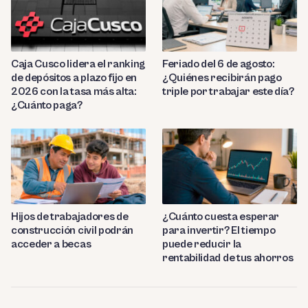
Caja Cusco lidera el ranking
Feriado del 6 de agosto:
de depósitos a plazo fijo en
¿Quiénes recibirán pago
2026 con la tasa más alta:
triple por trabajar este día?
¿Cuánto paga?
Hijos de trabajadores de
¿Cuánto cuesta esperar
construcción civil podrán
para invertir? El tiempo
acceder a becas
puede reducir la
rentabilidad de tus ahorros