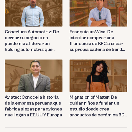
Cobertura Automotriz: De
Franquicias Wisa: De
cerrar su negocio en
intentar comprar una
pandemia a liderar un
franquicia de KFC a crear
holding automotriz que
su propia cadena de tiendas
proyecta abrir 15 talleres
de conveniencia en
en Perú
Huancayo
Aviatec: Conoce la historia
Migration of Matter: De
de la empresa peruana que
cuidar niños a fundar un
fabrica piezas para aviones
estudio donde crea
que llegan a EE.UU Y Europa
productos de cerámica 3D
en Berlín