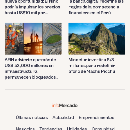
la banca digital redefine las
nueva oportunidad: El Niño
reglas de la competencia
podría impulsar los precios
financiera en el Perú
hasta US$10 mil por
tonelada
AFIN advierte que más de
Mincetur invertirá S/3
US$ 52,000 millones en
millones para redefinir
infraestructura
aforo de Machu Picchu
permanecen bloqueados
por trabas burocráticas en
el Perú
Últimas noticias
Actualidad
Emprendimientos
Negocios
Tendencias
Utilidades
Comunidad