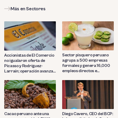
Más en Sectores
Sector pisquero peruano
Accionistas de El Comercio
agrupa a 500 empresas
no igualaron oferta de
formales y genera 16,000
Picasso y Rodríguez-
empleos directos e
Larraín; operación avanza
indirectos
hacia Indecopi
Diego Cavero, CEO del BCP:
Cacao peruano ante una