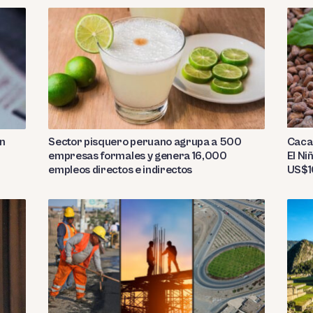
Sector pisquero peruano agrupa a 500
on
Caca
empresas formales y genera 16,000
El Ni
empleos directos e indirectos
US$10