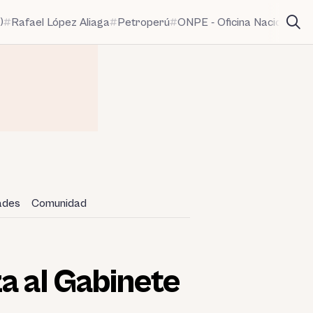
)
Rafael López Aliaga
Petroperú
ONPE - Oficina Nacional de
dades
Comunidad
a al Gabinete