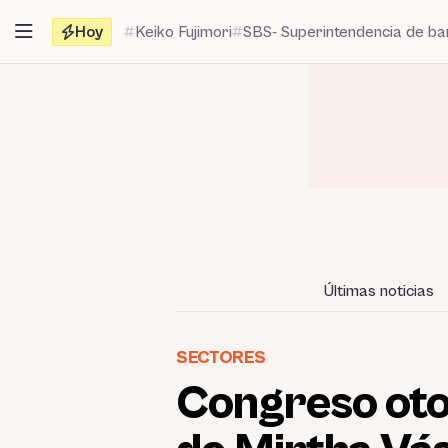
Saltar
Hoy
Keiko Fujimori
SBS- Superintendencia de b
al
contenido
Últimas noticias
SECTORES
Congreso otor