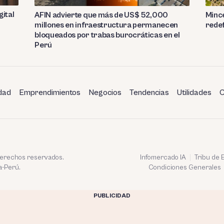
gital
AFIN advierte que más de US$ 52,000
Mince
millones en infraestructura permanecen
redef
bloqueados por trabas burocráticas en el
Perú
dad
Emprendimientos
Negocios
Tendencias
Utilidades
C
 derechos reservados.
Infomercado IA
Tribu de
a-Perú.
Condiciones Generales
PUBLICIDAD