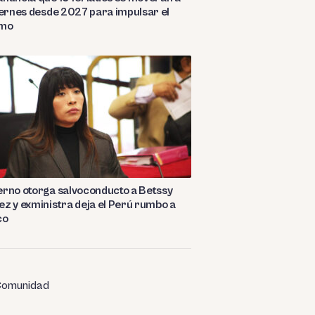
iernes desde 2027 para impulsar el
smo
rno otorga salvoconducto a Betssy
z y exministra deja el Perú rumbo a
co
omunidad