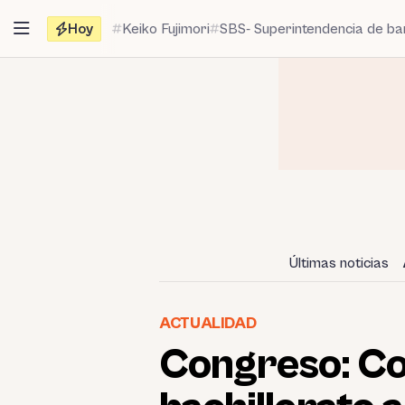
Saltar
Hoy
Keiko Fujimori
SBS- Superintendencia de b
al
contenido
Últimas noticias
ACTUALIDAD
Congreso: Co