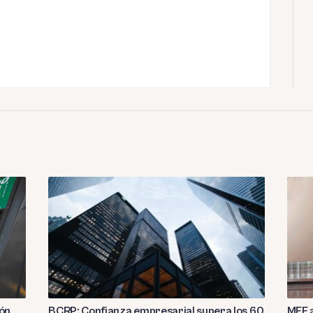
ión
BCRP: Confianza empresarial supera los 60
MEF a