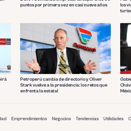
puntos por primera vez en casi nueve años
los v
turi
birá
Petroperú cambia de directorio y Oliver
Gobie
Stark vuelve a la presidencia: los retos que
Cháve
enfrenta la estatal
Méxi
dad
Emprendimientos
Negocios
Tendencias
Utilidades
C