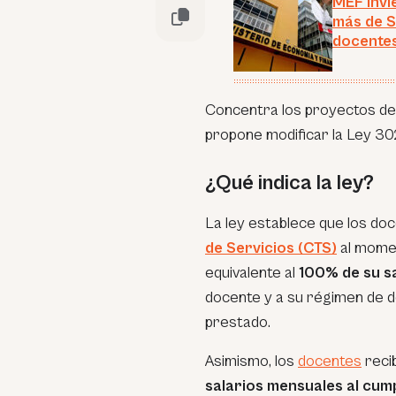
MEF invi
más de S
docente
Concentra los proyectos de l
propone modificar la Ley 30
¿Qué indica la ley?
La ley establece que los do
de Servicios (CTS)
al momen
equivalente al
100% de su sa
docente y a su régimen de de
prestado.
Asimismo, los
docentes
reci
salarios mensuales al cump