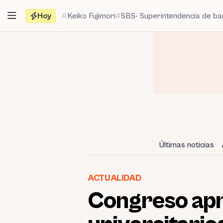
Saltar
Hoy
Keiko Fujimori
SBS- Superintendencia de b
al
contenido
Últimas noticias
ACTUALIDAD
Congreso apr