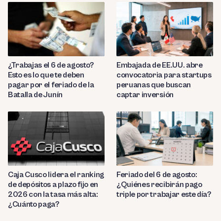
¿Trabajas el 6 de agosto?
Embajada de EE.UU. abre
Esto es lo que te deben
convocatoria para startups
pagar por el feriado de la
peruanas que buscan
Batalla de Junín
captar inversión
Caja Cusco lidera el ranking
Feriado del 6 de agosto:
de depósitos a plazo fijo en
¿Quiénes recibirán pago
2026 con la tasa más alta:
triple por trabajar este día?
¿Cuánto paga?