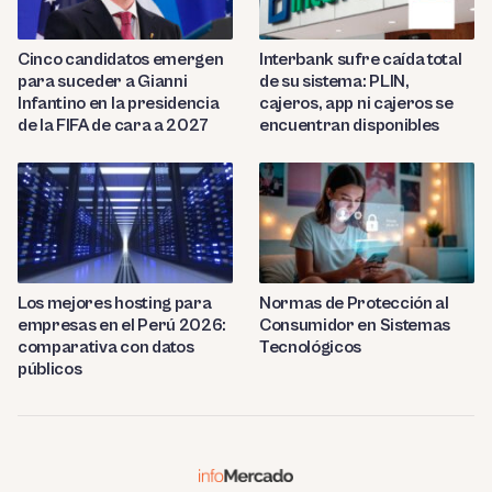
Cinco candidatos emergen
Interbank sufre caída total
para suceder a Gianni
de su sistema: PLIN,
Infantino en la presidencia
cajeros, app ni cajeros se
de la FIFA de cara a 2027
encuentran disponibles
Los mejores hosting para
Normas de Protección al
empresas en el Perú 2026:
Consumidor en Sistemas
comparativa con datos
Tecnológicos
públicos