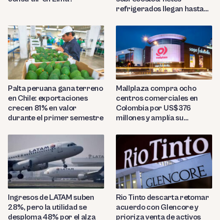
refrigerados llegan hasta
US$7,000 por contenedor
Palta peruana gana terreno
Mallplaza compra ocho
en Chile: exportaciones
centros comerciales en
crecen 81% en valor
Colombia por US$376
durante el primer semestre
millones y amplía su
presencia regional
Ingresos de LATAM suben
Rio Tinto descarta retomar
28%, pero la utilidad se
acuerdo con Glencore y
desploma 48% por el alza
prioriza venta de activos