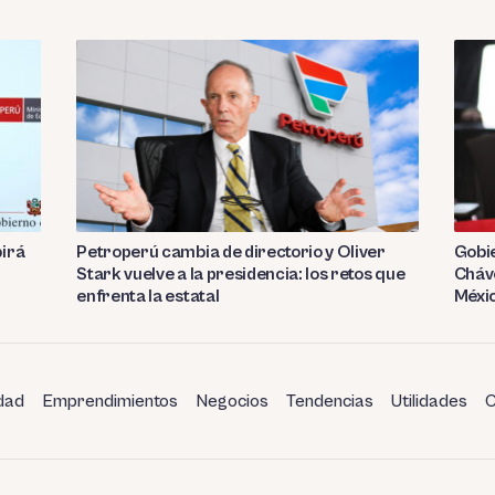
birá
Petroperú cambia de directorio y Oliver
Gobie
Stark vuelve a la presidencia: los retos que
Cháve
enfrenta la estatal
Méxi
dad
Emprendimientos
Negocios
Tendencias
Utilidades
C