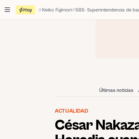
Saltar
Hoy
Keiko Fujimori
SBS- Superintendencia de b
al
contenido
Últimas noticias
ACTUALIDAD
César Nakazak