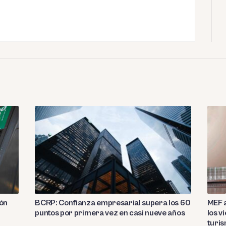
ión
BCRP: Confianza empresarial supera los 60
MEF a
puntos por primera vez en casi nueve años
los v
turi