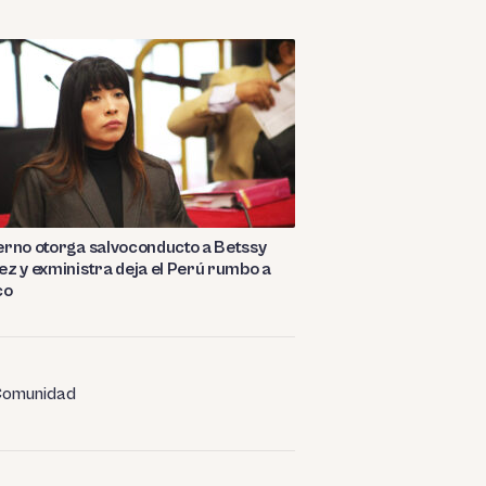
rno otorga salvoconducto a Betssy
z y exministra deja el Perú rumbo a
co
omunidad