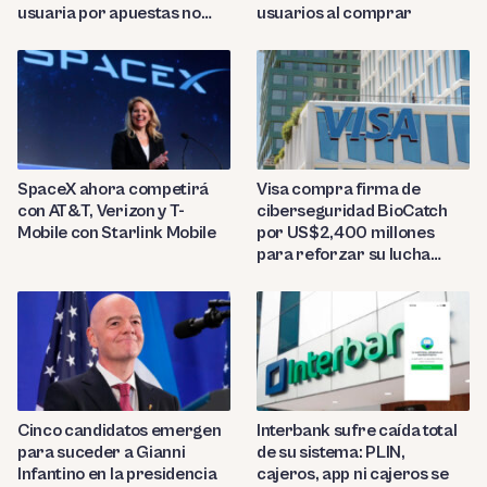
usuaria por apuestas no
usuarios al comprar
reconocidas
SpaceX ahora competirá
Visa compra firma de
con AT&T, Verizon y T-
ciberseguridad BioCatch
Mobile con Starlink Mobile
por US$2,400 millones
para reforzar su lucha
contra el fraude
Cinco candidatos emergen
Interbank sufre caída total
para suceder a Gianni
de su sistema: PLIN,
Infantino en la presidencia
cajeros, app ni cajeros se