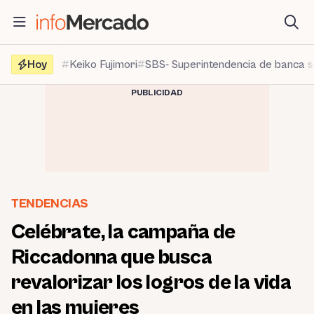
Saltar
al
contenido
Hoy
Keiko Fujimori
SBS- Superintendencia de banca 
PUBLICIDAD
TENDENCIAS
Celébrate, la campaña de
Riccadonna que busca
revalorizar los logros de la vida
en las mujeres