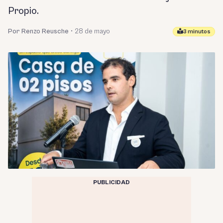
Propio.
Por Renzo Reusche
•
28 de mayo
3 minutos
PUBLICIDAD