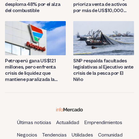
desploma 48% por el alza
prioriza venta de activos
del combustible
por más de US$10,000
millones
Petroperú gana US$121
SNP respalda facultades
millones, pero enfrenta
legislativas al Ejecutivo ante
crisis de liquidez que
crisis de la pesca por El
mantiene paralizada la
Niño
refinería de Talara
Últimas noticias
Actualidad
Emprendimientos
Negocios
Tendencias
Utilidades
Comunidad