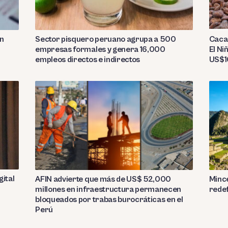
Sector pisquero peruano agrupa a 500
on
Caca
empresas formales y genera 16,000
El Ni
empleos directos e indirectos
US$10
gital
AFIN advierte que más de US$ 52,000
Mince
millones en infraestructura permanecen
redef
bloqueados por trabas burocráticas en el
Perú