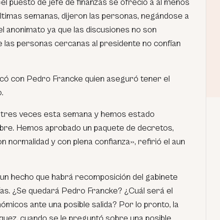
el puesto de jefe de finanzas se ofreció a al menos
últimas semanas, dijeron las personas, negándose a
el anonimato ya que las discusiones no son
que las personas cercanas al presidente no confían
ó con Pedro Francke quien aseguró tener el
.
e tres veces esta semana y hemos estado
bre. Hemos aprobado un paquete de decretos,
normalidad y con plena confianza», refirió el aun
 un hecho que habrá recomposición del gabinete
días. ¿Se quedará Pedro Francke? ¿Cuál será el
micos ante una posible salida? Por lo pronto, la
quez, cuando se le preguntó sobre una posible