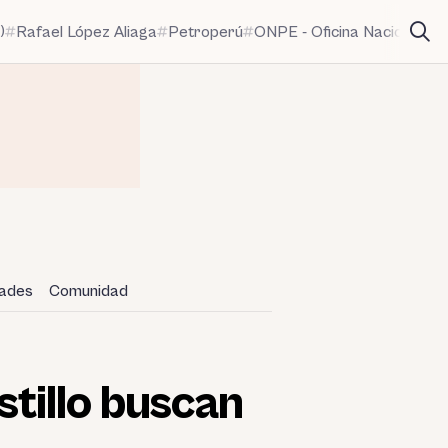
)
Rafael López Aliaga
Petroperú
ONPE - Oficina Nacional de
dades
Comunidad
tillo buscan