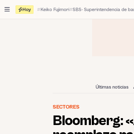
Saltar
Hoy
Keiko Fujimori
SBS- Superintendencia de b
al
contenido
Últimas noticias
SECTORES
Bloomberg: «