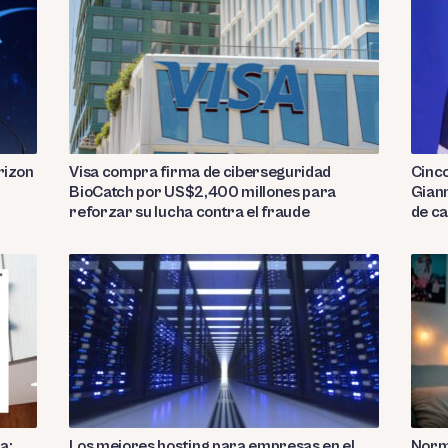
rizon
Visa compra firma de ciberseguridad
Cinc
BioCatch por US$2,400 millones para
Giann
reforzar su lucha contra el fraude
de c
a:
Los mejores hosting para empresas en el
Norm