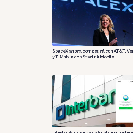
SpaceX ahora competirá con AT&T, Ve
y T-Mobile con Starlink Mobile
Interbank sufre caída total de su sistem