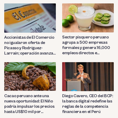
Sector pisquero peruano
Accionistas de El Comercio
agrupa a 500 empresas
no igualaron oferta de
formales y genera 16,000
Picasso y Rodríguez-
empleos directos e
Larraín; operación avanza
indirectos
hacia Indecopi
Diego Cavero, CEO del BCP:
Cacao peruano ante una
la banca digital redefine las
nueva oportunidad: El Niño
reglas de la competencia
podría impulsar los precios
financiera en el Perú
hasta US$10 mil por
tonelada