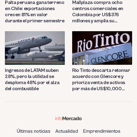
Palta peruana gana terreno
Mallplaza compra ocho
en Chile: exportaciones
centros comerciales en
crecen 81% en valor
Colombia por US$376
durante el primer semestre
millones y amplía su
presencia regional
Ingresos de LATAM suben
Rio Tinto descarta retomar
28%, pero la utilidad se
acuerdo con Glencore y
desploma 48% por el alza
prioriza venta de activos
del combustible
por más de US$10,000
millones
Últimas noticias
Actualidad
Emprendimientos