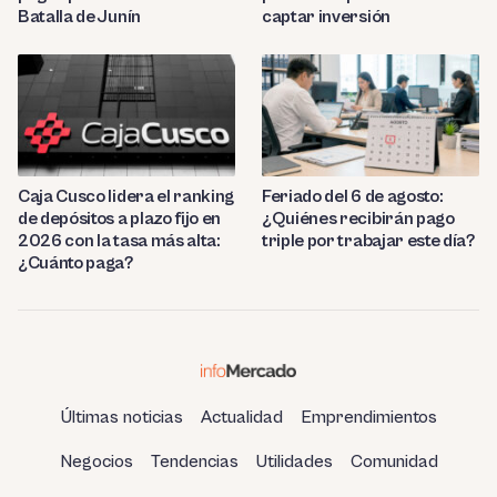
Batalla de Junín
captar inversión
Caja Cusco lidera el ranking
Feriado del 6 de agosto:
de depósitos a plazo fijo en
¿Quiénes recibirán pago
2026 con la tasa más alta:
triple por trabajar este día?
¿Cuánto paga?
Últimas noticias
Actualidad
Emprendimientos
Negocios
Tendencias
Utilidades
Comunidad