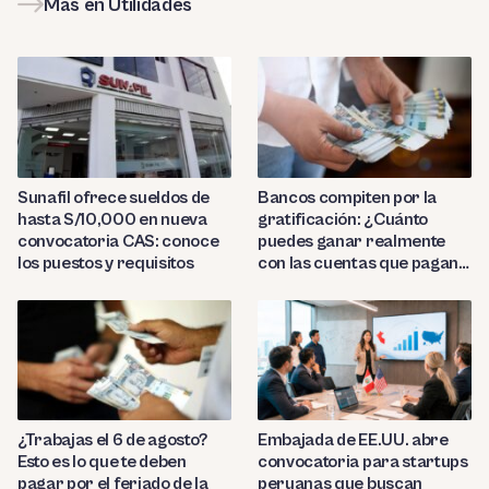
Más en Utilidades
Sunafil ofrece sueldos de
Bancos compiten por la
hasta S/10,000 en nueva
gratificación: ¿Cuánto
convocatoria CAS: conoce
puedes ganar realmente
los puestos y requisitos
con las cuentas que pagan
hasta 9.7%?
¿Trabajas el 6 de agosto?
Embajada de EE.UU. abre
Esto es lo que te deben
convocatoria para startups
pagar por el feriado de la
peruanas que buscan