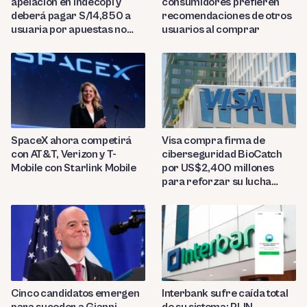
apelación en Indecopi y
consumidores prefieren
deberá pagar S/14,850 a
recomendaciones de otros
usuaria por apuestas no
usuarios al comprar
reconocidas
SpaceX ahora competirá
Visa compra firma de
con AT&T, Verizon y T-
ciberseguridad BioCatch
Mobile con Starlink Mobile
por US$2,400 millones
para reforzar su lucha
contra el fraude
Cinco candidatos emergen
Interbank sufre caída total
para suceder a Gianni
de su sistema: PLIN,