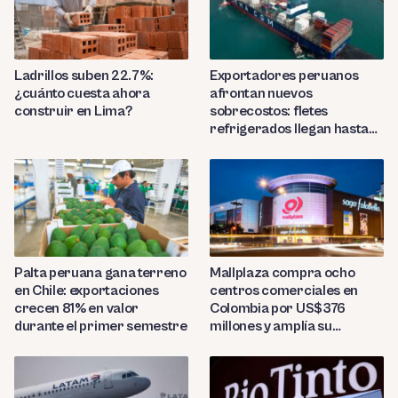
Ladrillos suben 22.7%:
Exportadores peruanos
¿cuánto cuesta ahora
afrontan nuevos
construir en Lima?
sobrecostos: fletes
refrigerados llegan hasta
US$7,000 por contenedor
Palta peruana gana terreno
Mallplaza compra ocho
en Chile: exportaciones
centros comerciales en
crecen 81% en valor
Colombia por US$376
durante el primer semestre
millones y amplía su
presencia regional