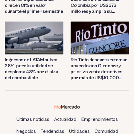
crecen 81% en valor
Colombia por US$376
durante el primer semestre
millones y amplía su
presencia regional
Ingresos de LATAM suben
Rio Tinto descarta retomar
28%, pero la utilidad se
acuerdo con Glencore y
desploma 48% por el alza
prioriza venta de activos
del combustible
por más de US$10,000
millones
Últimas noticias
Actualidad
Emprendimientos
Negocios
Tendencias
Utilidades
Comunidad