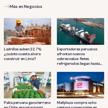
Más en Negocios
Ladrillos suben 22.7%:
Exportadores peruanos
¿cuánto cuesta ahora
afrontan nuevos
construir en Lima?
sobrecostos: fletes
refrigerados llegan hasta
US$7,000 por contenedor
Palta peruana gana terreno
Mallplaza compra ocho
en Chile: exportaciones
centros comerciales en