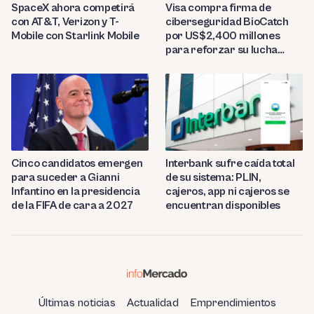
SpaceX ahora competirá
Visa compra firma de
con AT&T, Verizon y T-
ciberseguridad BioCatch
Mobile con Starlink Mobile
por US$2,400 millones
para reforzar su lucha
contra el fraude
Cinco candidatos emergen
Interbank sufre caída total
para suceder a Gianni
de su sistema: PLIN,
Infantino en la presidencia
cajeros, app ni cajeros se
de la FIFA de cara a 2027
encuentran disponibles
Últimas noticias
Actualidad
Emprendimientos