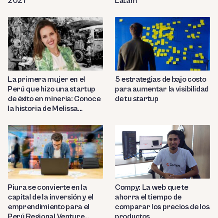
2027
Latam
La primera mujer en el
5 estrategias de bajo costo
Perú que hizo una startup
para aumentar la visibilidad
de éxito en minería: Conoce
de tu startup
la historia de Melissa
Amado
Compy: La web que te
Piura se convierte en la
ahorra el tiempo de
capital de la inversión y el
comparar los precios de los
emprendimiento para el
productos
Perú Regional Venture