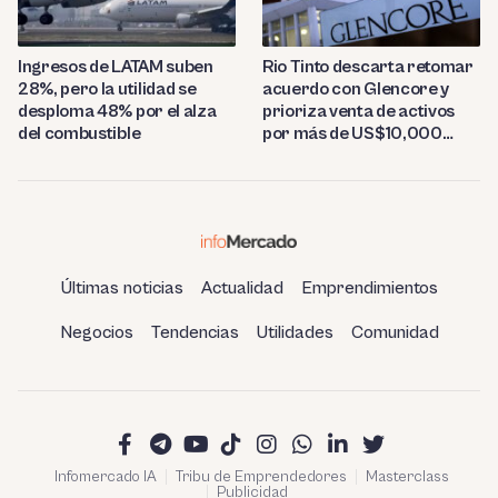
Ingresos de LATAM suben
Rio Tinto descarta retomar
28%, pero la utilidad se
acuerdo con Glencore y
desploma 48% por el alza
prioriza venta de activos
del combustible
por más de US$10,000
millones
Últimas noticias
Actualidad
Emprendimientos
Negocios
Tendencias
Utilidades
Comunidad
Infomercado IA
Tribu de Emprendedores
Masterclass
Publicidad