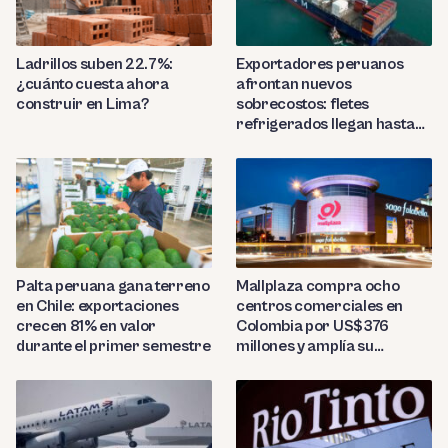
Ladrillos suben 22.7%:
Exportadores peruanos
¿cuánto cuesta ahora
afrontan nuevos
construir en Lima?
sobrecostos: fletes
refrigerados llegan hasta
US$7,000 por contenedor
Palta peruana gana terreno
Mallplaza compra ocho
en Chile: exportaciones
centros comerciales en
crecen 81% en valor
Colombia por US$376
durante el primer semestre
millones y amplía su
presencia regional